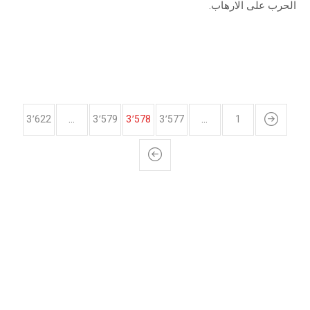
الحرب على الارهاب.
3٬622
…
3٬579
3٬578
3٬577
…
1