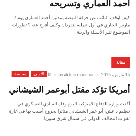
أحمد العماري وتسريحه
كيف اوقف النائب عن حركة النهضة بمدنين أحمد العماري يوم 7
مارس الجاري في أول عملية بنقردان وكيف أفرج عنه ؟ تطورات
الموضوع تثير الأسئلة والريبة ..
مقالة
الأولى
سياسة
In
15 مارس، 2016
ali ben mansour
by
أمريكا تؤكد مقتل أبوعمر الشيشاني
أكدت وزارة الدفاع الأميركية اليوم وفاة القيادي العسكري في
تنظيم داعش، أبو عمر الشيشاني متأثرا بجروح أصيب بها في غارة
لقوات التحالف الدولي في شمال شرق سوريا.