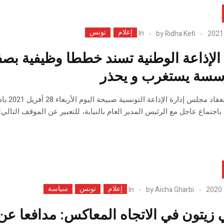
إعلام
تونس
In
by
Ridha Kefi
 الإذاعة الوطنية تسند خططا وظيفية بصف
سسة يستغرب و يحذر
على إث
باجتماع عاجل مع الرئيس المدير العام بالنيابة، للتعبير عن الموقف التالي:
إعلام
تونس
سياسة
In
by
Aicha Gharbi
زيتون في الاتجاه المعاكس: مدافعا عن 