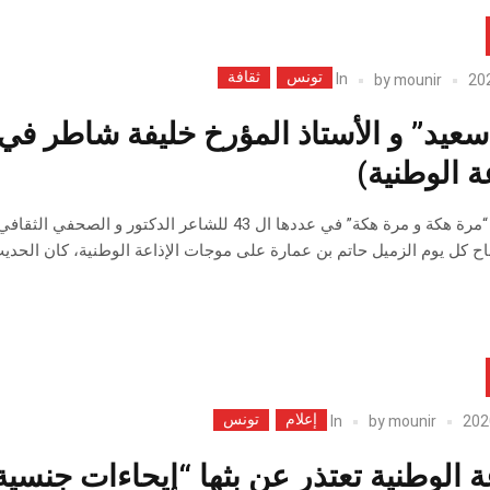
تونس
ثقافة
In
by
mounir
سعيد” و الأستاذ المؤرخ خليفة شاطر 
ة الوطنية)
في فقرة “مرة هكة و مرة هكة” في عددها ال 43 للشا
ح كل يوم الزميل حاتم بن عمارة على موجات الإذاعة الوطنية، كان الحديث 
إعلام
تونس
In
by
mounir
ة الوطنية تعتذر عن بثها “إيحاءات جنسية”