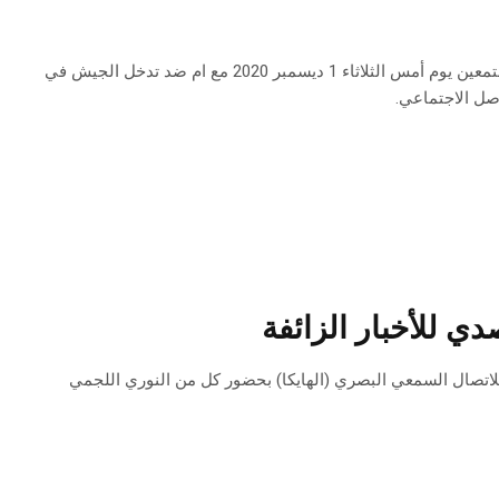
قرار ايقاف المسؤولين باذاعة المنستير العمومية فورا عن العمل بسبب سؤال للمستمعين يوم أمس الثلاثاء 1 ديسمبر 2020 مع ام ضد تدخل الجيش في
صل الاجتماعي.
دي للأخبار الزائفة
لهيئة العليا المستقلة للاتصال السمعي البصري (الهايكا) بحضور كل من النوري اللجمي