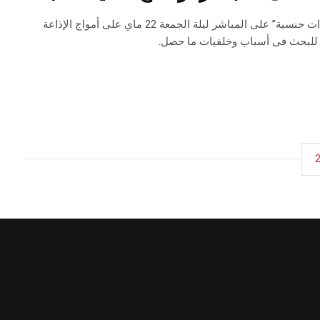
اعتذرت الإذاعة الوطنية في بيانٍ لها اليوم الأربعاء 26 ماي لمستمعيها عن بثها “إيحاءات جنسية” على المباشر ليلة الجمعة 22 ماي على أمواج الإذاعة
غرض للبحث فى أسباب وخلفيات ما حصل.