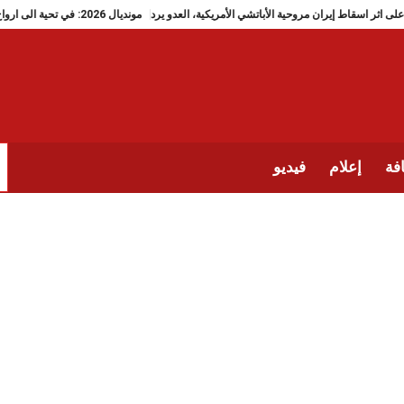
على اثر اسقاط إيران مروحية الأباتشي الأمريكية، العدو يرد
مونديال 2026: في تحية الى ارواح تلميذات ميناب، منتخب إيران يضع دَبُّوس رقم 168
فة
إعلام
فيديو