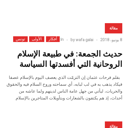
مقالة
أفكار
الأولى
تونس
In
8 يونيو، 2018
wafa galai
by
حديث الجمعة: في طبيعة الإسلام
الروحانية التي أفسدتها السياسة
بقلم فرحات عثمان إن التزمّت الذي يعصف اليوم بالإسلام عصفا
فيكاد يذهب به في لب لبابه، أي سماحته وروح السلام فيه والحقوق
والحريات، ليأتي من جهل عامة الناس لدينهم ولما عاشه من
أحداث، إذ هم يكتفون بالشعارات وبتأويلات المتاجرين بالإسلام.
مقالة