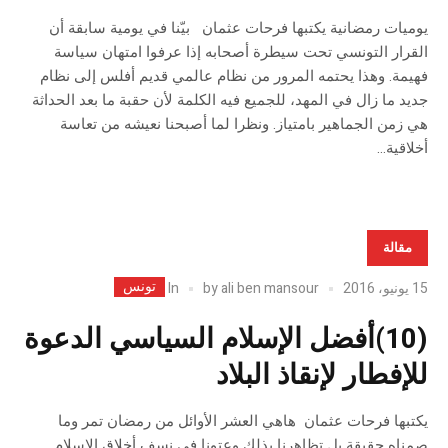
يوميات رمضانية يكتبها فرحات عثمان بيّنا في يومية سابقة أن
القرار التونسي تحت سيطرة أصحابه إذا عرفوا امتهان سياسة
فهيمة. وهذا يحتمه المرور من نظام عالمي قديم أفلس إلى نظام
جديد ما زال في المهد، للجميع فيه الكلمة لأن حقبة ما بعد الحداثة
هي زمن الجماهير بامتياز. ونظرا لما أصبحنا نعيشه من تعاسة
أخلاقية...
مقالة
تونس
In
15 يونيو، 2016
ali ben mansour
by
(10)أفضل الإسلام السياسي الدعوة
للإفطار لإنقاذ البلاد
يكتبها فرحات عثمان هاهي العشر الأوائل من رمضان تمر وما
صمناه حقيقة بل تظاهرنا بذلك وعتونا في نسف أخلاق الإسلام