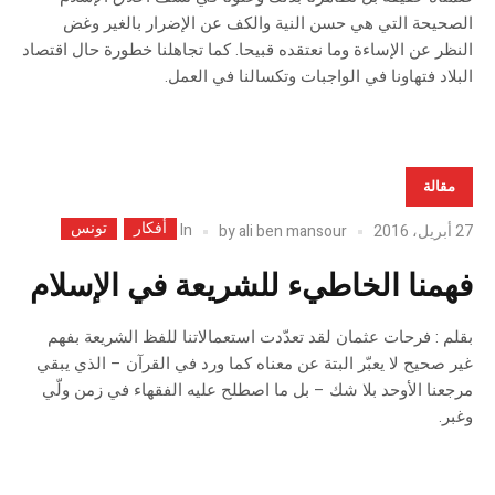
الصحيحة التي هي حسن النية والكف عن الإضرار بالغير وغض
النظر عن الإساءة وما نعتقده قبيحا. كما تجاهلنا خطورة حال اقتصاد
البلاد فتهاونا في الواجبات وتكسالنا في العمل.
مقالة
أفكار
تونس
In
27 أبريل، 2016
ali ben mansour
by
فهمنا الخاطيء للشريعة في الإسلام
بقلم : فرحات عثمان لقد تعدّدت استعمالاتنا للفظ الشريعة بفهم
غير صحيح لا يعبّر البتة عن معناه كما ورد في القرآن – الذي يبقي
مرجعنا الأوحد بلا شك – بل ما اصطلح عليه الفقهاء في زمن ولّي
وغبر.