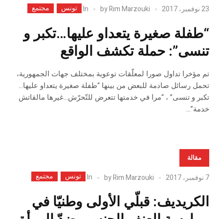
تونس
مجتمع
In
23 نوفمبر، 2017
Rim Marzouki
by
“طفلة صغيرة يتعداو عليها…تكبر و
تنسى”: حملة تكشف الواقع
تم مؤخرا تداول صورا لمعلّقات توعوية بمختلف جهات الجمهورية،
تحمل رسائل صادمة للبعض من بينها “طفلة صغيرة يتعداو عليها…
تكبر و تنسى” ، “مرا في خدمتها تتعرض للتّحرّش…غيرها مالقاتش
خدمة”…
مقالة
تونس
مجتمع
In
7 نوفمبر، 2017
Rim Marzouki
by
الكريديف: قبلّي الأولى وطنيّا في