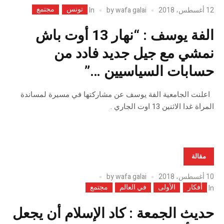
تونس
مجتمع
In
12 أغسطس، 2018
wafa galai
by
الفة يوسف : “نهار 13 أوت باش
نمشي مع جيل جديد فادد من
حسابات السياسيين …”
اعلنت الجامعية الفة يوسف عن مشاركتها في مسيرة لمساندة
المراة غدا الاثنين 13 اوت الجاري .
مقالة
10 أغسطس، 2018
wafa galai
by
أفكار
الأولى
في العالم
مجتمع
In
حديث الجمعة : كاد الإسلام أن يجعل