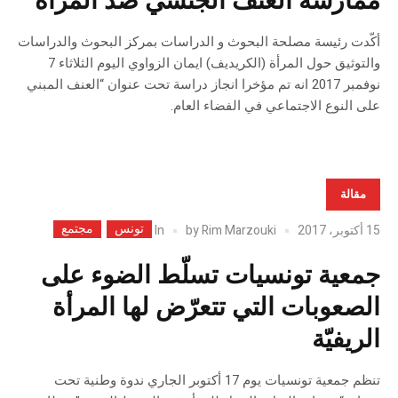
ممارسة العنف الجنسي ضدّ المرأة
أكّدت رئيسة مصلحة البحوث و الدراسات بمركز البحوث والدراسات
والتوثيق حول المرأة (الكريديف) ايمان الزواوي اليوم الثلاثاء 7
نوفمبر 2017 انه تم مؤخرا انجاز دراسة تحت عنوان “العنف المبني
على النوع الاجتماعي في الفضاء العام.
مقالة
تونس
مجتمع
In
15 أكتوبر، 2017
Rim Marzouki
by
جمعية تونسيات تسلّط الضوء على
الصعوبات التي تتعرّض لها المرأة
الريفيّة
تنظم جمعية تونسيات يوم 17 أكتوبر الجاري ندوة وطنية تحت