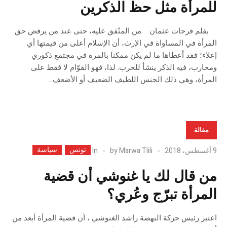
للمرأة مثل حظ الذكرين
بقلم فرحات عثمان من المتّفق عليه، حتى عند من يرفض حق
المرأة في المساواة في الإرث، أن الإسلام أعلى من قيمتها أي
إعلاء؛ فقد أعطاها ما لم يكن ممكنا بالمرة في مجتمع ذكوري
ومحارب، فيه الذكر ينشأ للحرب. لذا، فهو القوّام لا فقط على
المرأة، وهي ذلك الجنس اللطيف الضعيف أو الأضعف...
مقالة
تونس
سياسة
In
9 أغسطس، 2018
Marwa Tlili
by
من قال لك يا غنوشي أن قضية
المرأة تبرّج وعُري؟
اعتبر رئيس حركة النهضة راشد الغنوشي ، أن قضية المرأة أبعد من