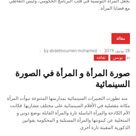
بجعل المرأة التونسية في قلب البرنامج الحكومي، وليس التعاطي
مع قضايا المرأة...
مقالة
28 يونيو، 2019
abdelmoumen mohamed
by
تونس
ثقافة
In
صورة المرأة و المرأة في الصورة
السينمائية
منذ تطورت التعبيرات السينمائية بمدارسها المتنوعة تبوأت المرأة
مكانة مفصلية في الأفلام السينمائية على مختلف مشاربها. فكانت
الأم الكادحة والمرأة الباسلة تارة والمرأة القابلة بوضع دوني و
المتخلية عن كينونتها والمرأة المستلبة و المحكومة بقوانين
الذكورية المقيتة تارة أخرى.