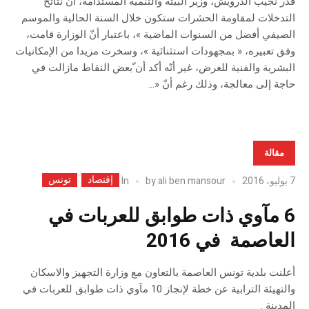
قدّر نجيب الدرويش، وزير البيئة والتنمية المستدامة، أنّ نتائح
التدخلات لمقاومة الحشرات ستكون خلال السنة الحالية والموسم
الصيفي أفضل من السنوات الماضية »، باعتبار أنّ الوزارة قامت،
وفق تعبيره، « بمجهودات استثنائية »، وسخرت مزيدا من الإمكانيات
البشرية والفنية للغرض، غير أنّه أكد أن ّبعض النقاط مازالت في
حاجة إلى معالجة، وذلك رغم أنّ «...
مقالة
إقتصاد
تونس
In
7 يوليو، 2016
ali ben mansour
by
6 مآوي ذات طوابق للعربات في
العاصمة في 2016
أعلنت بلدية تونس العاصمة بالتعاون مع وزارة التجهيز والاسكان
والتهيئة الترابية عن خطة لإنجاز 10 مآوي ذات طوابق للعربات في
المدينة .