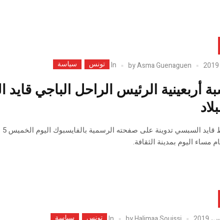
تونس
سياسة
In
by
Asma Guenaguen
بة أربعينية الرئيس الراحل الباجي قاي
لاد
 مساء اليوم بمدينة الثقافة.
تونس
سياسة
In
by
Halimaa Souissi