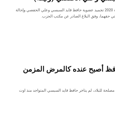
خلال جلسته العامة التنقيحيىة الاستثنائية، قرر حزب نداء تونس اليوم الأحد 19 جويلية 2020 تجميد عضوية حافظ قايد السبسي وعلي الحفصي وإحالة
م في حقهما، وفق البلاغ الصادر عن مكتب الحزب.
افظ أصبح عنده كالمرض المزمن
مصلحة للبلاد، لم يتاخر حافظ قايد السبسي المتواجد منذ اوت