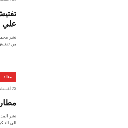
تفتيش
علي 
من تفتيش
مقالة
23 أغسطس، 2019
مطار 
الى التنك