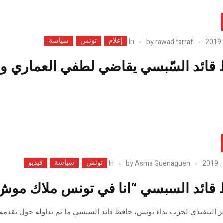
إعلام
تونس
سياسة
In
by
rawad tarraf
قائد السّبسي يقاضي لطفي العماري ويق
تونس
سياسة
فيديو
In
by
Asma Guenaguen
قائد السبسي “انا في تونس ملاك موش 
ر التنفيذي لحزب نداء تونس، حافظ قائد السبسي ما تم تداوله حول تق