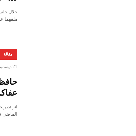
ملفهما عل
مقالة
21 ديسمبر، 2019
حافظ 
عفاكم
اثر تصريح
الماضي ف