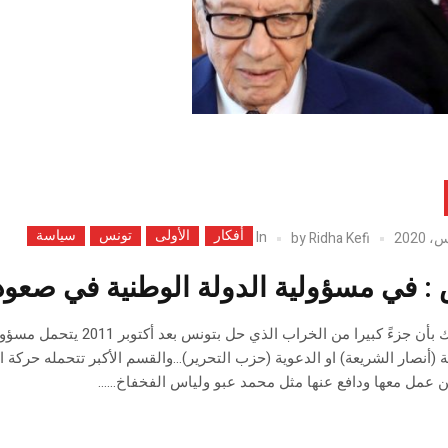
أفكار
الأولى
تونس
سياسة
In
by
Ridha Kefi
: في مسؤولية الدولة الوطنية في صعود
ما من شك بأن جزءً كبيرا 
ية (أنصار الشريعة) او الدعوية (حزب التحرير)…والقسم الأكبر تتحمله حرك
 عمل معها ودافع عنها مثل محمد عبو ولياس الفخفاخ…...