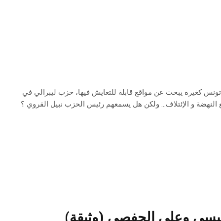
ونس كغيره يبحث عن مواقع قابلة للتعايش فيها، حزب ليبرالي في
لنهضة و الإئتلاف… ولكن هل يسمعهم رئيس الحزب نبيل القروي ؟
سبسي وعلي الحفصي (وثيقة)