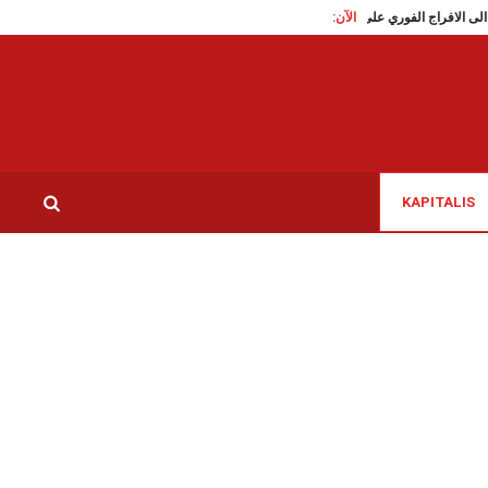
الآن:
تقاطع تدعو الى الافراج الفوري على الناشطة السياسية سوار البرقاوي
عاملات النظافة 
KAPITALIS