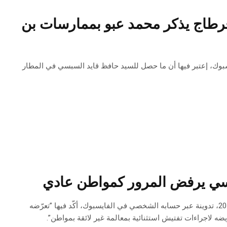
طاج يذكر محمد عبو بممارسات بن
لى صفحاته الخاصة بالفيسبوك، إعتبر فيها أن ما حصل للسيد حافظ قايد السبسي في المطار
سي يرفض المرور كمواطن عادي
نشر المدير التنفيذي لحركة نداء تونس حافظ قايد السبسي اليوم الجمعة 23 أوت 2019، تدوينة عبر حسابه الشخصي في الفايسبوك، أكّد فيها ”تعرّضه
يضه لاجراءات تفتيش استثنائية بمعالمة غير لائقة بمواطن”.