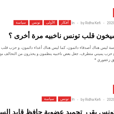
أفكار
الأولى
تونس
سياسة
In
by
Ridha Kefi
خون قلب تونس ناخبيه مرة أخرى ؟
ة ليس هناك أصدقاء دائمون، كما ليس هناك أعداء دائمون، و حزب قلب ت
حزب يميني متطرف، جعل بعض ناخبيه ينظمون و يحذرون من التحالف مع ا
ق زعفوري *
تونس
سياسة
In
by
Ridha Kefi
تونس يقرر تجميد عضوية حافظ قايد ال