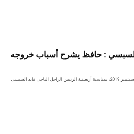
د السبسي : حافظ يشرح أسباب خروجه
نشر حافظ قايد السبسي تدوينة على صفحته الرسمية بالفايسبوك اليوم الخميس 5 سبتمبر 2019، بمناسبة أربعينية الرئيس الراحل الباجي قايد السبسي