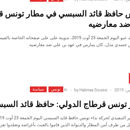
 حافظ قائد السبسي في مطار تونس قر
ضد معارضيه
نشر محمد عبو اليوم الجمعة 23 أوت 2019، تدوينة على ع
 جسدي مذل، كان يمارس في عهد بن علي ضد معارضيه.
تونس
سياسة
In
by
Halimaa Souissi
تونس قرطاج الدولي: حافظ قائد السب
يل من طرف أمن المطار والديوانة الذين قاموا بالعبث بأغراضه وتعمّدوا تعر