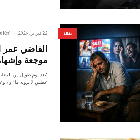
22 فبراير، 2026
a Kefi
مقالة
موجعة وإشهار 
“بعد يومٍ طويل من المعا
عطشٍ لا يرويه ماءٌ ولا و