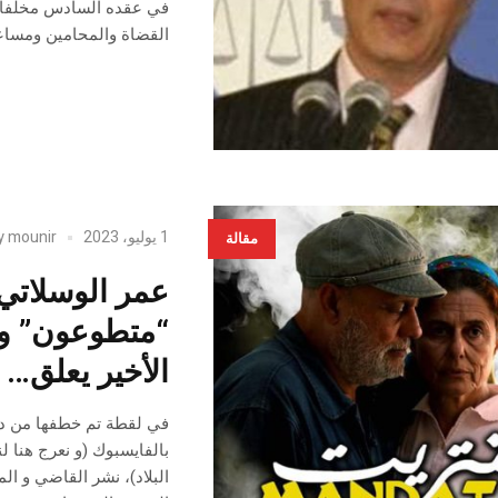
في عقده السادس مخلفا د
القضاة والمحامين ومساع
1 يوليو، 2023
mounir
y
مقالة
عمر الوسلاتي 
“متطوعون” و 
الأخير يعلق…
في لقطة تم خطفها من در
بالفايسبوك (و نعرج هنا لن
البلاد)، نشر القاضي و ال