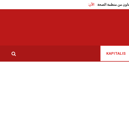
الآن:
من اليابان و بالتعاون من منظمة الصحة العالمية، تونس تطلق مشروع «منقذ»
أريانة: الم
KAPITALIS