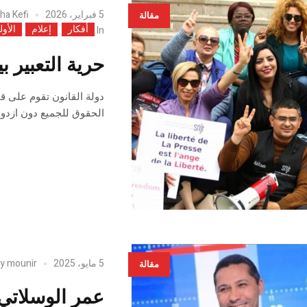
5 فبراير، 2026
ha Kefi
مقالة
أفكار
إعلام
الأول
In
حرية التعبير ب
دولة القانون تقوم على ق
الحقوق للجميع دون ازدوا
5 مايو، 2025
mounir
by
مقالة
عمر الوسلاتي 