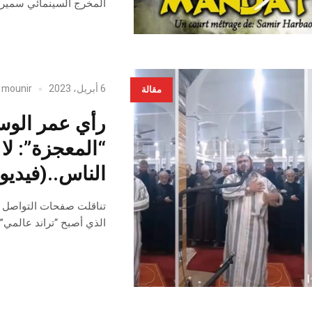
المخرج السينمائي سمير ا
6 أبريل، 2023
mounir
y
مقالة
رأي عمر الوسل
“المعجزة”: لا 
الناس..(فيديو)
تناقلت صفحات التواصل وس
الذي أصبح “تراند عالمي” 