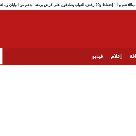
ب65 نعم و 11 إحتفاظ و20 رفض، النواب يصادقون على قرض برمته
بدعم 
فة
إعلام
فيديو