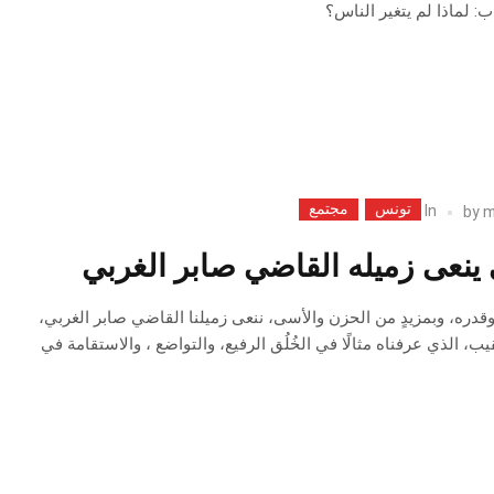
ب: لماذا لم يتغير الناس؟
تونس
مجتمع
In
by
m
ينعى زميله القاضي صابر الغربي
 وقدره، وبمزيدٍ من الحزن والأسى، ننعى زميلنا القاضي صابر الغربي،
، الذي عرفناه مثالًا في الخُلُق الرفيع، والتواضع ، والاستقامة في