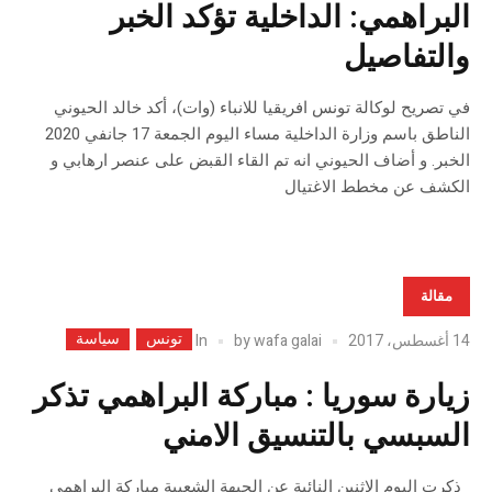
البراهمي: الداخلية تؤكد الخبر
والتفاصيل
في تصريح لوكالة تونس افريقيا للانباء (وات)، أكد خالد الحيوني
الناطق باسم وزارة الداخلية مساء اليوم الجمعة 17 جانفي 2020
الخبر. و أضاف الحيوني انه تم القاء القبض على عنصر ارهابي و
الكشف عن مخطط الاغتيال
مقالة
تونس
سياسة
In
14 أغسطس، 2017
wafa galai
by
زيارة سوريا : مباركة البراهمي تذكر
السبسي بالتنسيق الامني
ذكرت اليوم الاثنين النائبة عن الجبهة الشعبية مباركة البراهمي