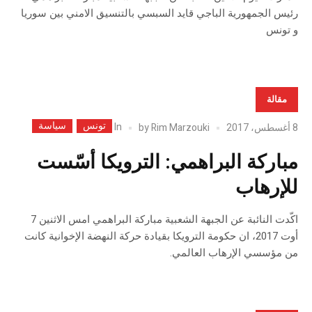
رئيس الجمهورية الباجي قايد السبسي بالتنسيق الامني بين سوريا
و تونس
مقالة
تونس
سياسة
In
8 أغسطس، 2017
Rim Marzouki
by
مباركة البراهمي: الترويكا أسّست
للإرهاب
اكّدت النائبة عن الجبهة الشعبية مباركة البراهمي امس الاثنين 7
أوت 2017، ان حكومة الترويكا بقيادة حركة النهضة الإخوانية كانت
من مؤسسي الإرهاب العالمي.