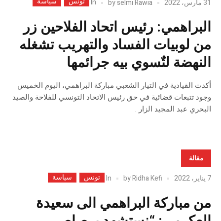
تونس
سياسة
In
31 مارس، 2022
selmi Rawia
by
البراهمي: رئيس اتحاد الفلاحين زر
من لوبيات الفساد والتهريب تشغله
النهضة لتٌسوي بيه جرائمها
أكدت القيادية في التيار الشعبي مباركة البراهمي، اليوم الخميس
وجود تتبعات قضائية في حق رئيس الاتحاد التونسي للفلاحة والصيد
البحري عبد المجيد الزار .
مقالة
تونس
سياسة
In
7 يناير، 2022
Ridha Kefi
by
من مباركة البراهمي الى سعيدة