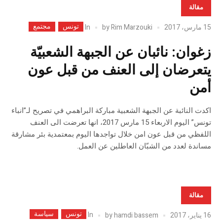
مقالة
تونس
مجتمع
In
15 مارس، 2017
Rim Marzouki
by
زغوان: نائبان عن الجبهة الشعبيّة
يتعرضان إلى العنف من قبل عون
أمن
اكدت النائبة عن الجبهة الشعبية مباركة البراهمي في تصريح لـ”انباء
تونس” اليوم الاربعاء 15 مارس 2017، انها تعرضت الى العنف
اللفظي من قبل عون امن خلال تواجدها اليوم بمعتمدية بئر مشارقة
مساندة لعدد من الشبّان العاطلين عن العمل.
مقالة
تونس
سياسة
In
16 يناير، 2017
hamdi bassem
by