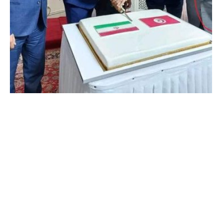
ب
ا
ر
ك
ة
ا
ل
ب
ر
ا
ه
م