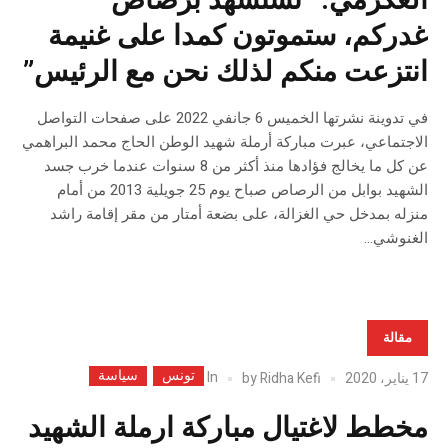
العكرمي: “نستشهد برصاص
غدركم، ستموتون كمدا على غنيمة
انتزعت منكم لذلك نحن مع الرئيس”
في تدوينة نشرتها الخميس 6 جانفي 2022 على صفحات التواصل
الاجتماعي، عبرت مباركة أرملة شهيد الوطن الحاج محمد البراهمي
عن كل ما يخالج فؤادها منذ أكثر من 8 سنوات عندما خرب جسد
الشهيد بوابل من الرصاص صباح يوم 25 جويلية 2013 من أمام
منزله بمدخل حي الغزالة، على بضعة أمتار من مقر إقامة راشد
الغنوشي...
مقالة
تونس
سياسة
In
17 يناير، 2020
Ridha Kefi
by
مخطط لاغتيال مباركة ارملة الشهيد