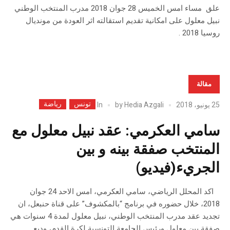
علق مساء امس الخميس 28 جوان 2018 مدرب المنتخب الوطني
نبيل معلول على امكانية تقديم استقالته اثر العودة من مونديال
روسيا 2018 .
مقالة
تونس
رياضة
In
25 يونيو، 2018
Hedia Azgali
by
سامي العكرمي: عقد نبيل معلول مع
المنتخب صفقة بينه و بين
الجريء(فيديو)
اكد المحلل الرياضي، سامي العكرمي، امس الاحد 24 جوان
2018، خلال حضوره في برنامج “بالمكشوف” على قناة حنبعل، ان
تجديد عقد مدرب المنتخب الوطني، نبيل معلول لمدة 4 سنوات هي
صفقة بين معلول ورئيس الجامعة التونسية لكرة القدم، وديع