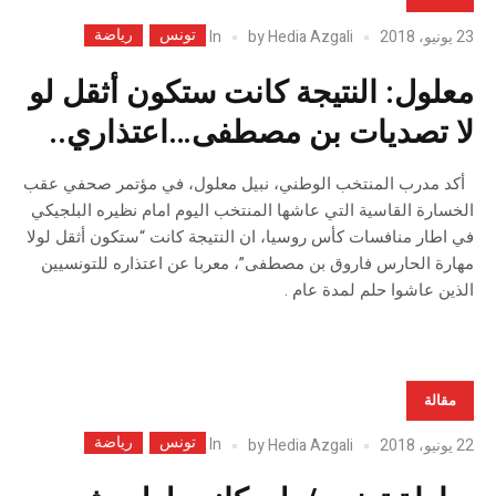
تونس
رياضة
In
23 يونيو، 2018
Hedia Azgali
by
معلول: النتيجة كانت ستكون أثقل لو
لا تصديات بن مصطفى…اعتذاري..
أكد مدرب المنتخب الوطني، نبيل معلول، في مؤتمر صحفي عقب
الخسارة القاسية التي عاشها المنتخب اليوم امام نظيره البلجيكي
في اطار منافسات كأس روسيا، ان النتيجة كانت “ستكون أثقل لولا
مهارة الحارس فاروق بن مصطفى”، معربا عن اعتذاره للتونسيين
الذين عاشوا حلم لمدة عام .
مقالة
تونس
رياضة
In
22 يونيو، 2018
Hedia Azgali
by