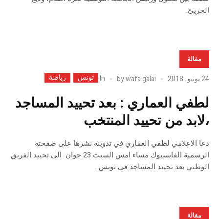
الجريئ.
مقالة
تونس
رياضة
In
24 يونيو، 2018
wafa galai
by
لطفي العماري : بعد تحييد المساجد
،لابد من تحييد المنتخب
دعا الاعلامي لطفي العماري في تدوينة نشرها على صفحته
الرسمية الفايسبوك مساء امس السبت 23 جوان الى تحييد الفريق
الوطني بعد تحييد المساجد في تونس .
مقالة