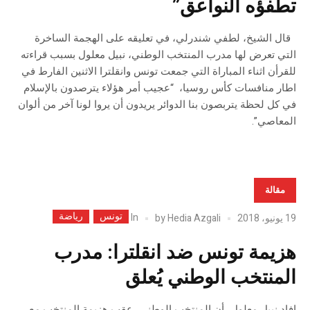
تطفؤه النواعق”
قال الشيخ، لطفي شندرلي، في تعليقه على الهجمة الساخرة
التي تعرض لها مدرب المنتخب الوطني، نبيل معلول بسبب قراءته
للقرأن اثناء المباراة التي جمعت تونس وانقلترا الاثنين الفارط في
اطار منافسات كأس روسيا، “عجيب أمر هؤلاء يترصدون بالإسلام
في كل لحظة يتربصون بنا الدوائر يريدون أن يروا لونا آخر من ألوان
المعاصي”.
مقالة
تونس
رياضة
In
19 يونيو، 2018
Hedia Azgali
by
هزيمة تونس ضد انقلترا: مدرب
المنتخب الوطني يُعلق
افاد نبيل معلول، أن المنتخب الوطني، عقب هزيمة المنتخب مع