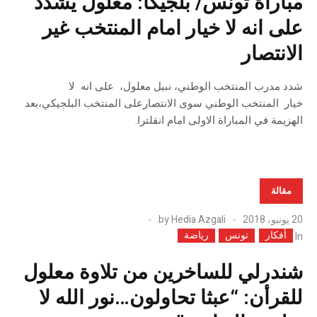
مباراة تونس/ بلجيكا: معلول يشدد
على انه لا خيار امام المنتخب غير
الانتصار
شدد مدرب المنتخب الوطني، نبيل معلول، على انه لا
خيار المنتخب الوطني سوى الانتصارعلى المنتخب البلجيكي،بعد
الهزيمة في المباراة الاولى امام انقلترا.
مقالة
20 يونيو، 2018
Hedia Azgali
by
أفكار
تونس
رياضة
In
شندرلي للساخرين من تلاوة معلول
للقرأن: “عبثا تحاولون…نور الله لا