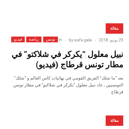
مقالة
تونس
رياضة
فيديو
In
29 يونيو، 2018
wafa galai
by
نبيل معلول “يكركر في شلاكتو” في
مطار تونس قرطاج (فيديو)
بعد “ما شلك” الفريق القومي في نهائيات كاس العالم و “شلك”
التونسيين , عاد نبيل معلول “يكركر في شلاكتو” في مطار تونس
قرطاج .
مقالة