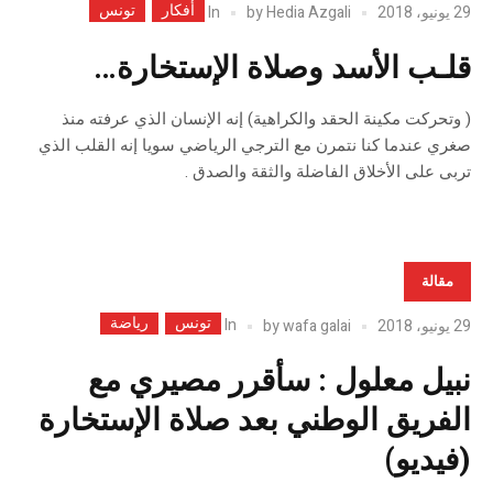
أفكار
تونس
In
29 يونيو، 2018
Hedia Azgali
by
قلـب الأسد وصلاة الإستخارة…
( وتحركت مكينة الحقد والكراهية) إنه الإنسان الذي عرفته منذ
صغري عندما كنا نتمرن مع الترجي الرياضي سويا إنه القلب الذي
تربى على الأخلاق الفاضلة والثقة والصدق .
مقالة
تونس
رياضة
In
29 يونيو، 2018
wafa galai
by
نبيل معلول : سأقرر مصيري مع
الفريق الوطني بعد صلاة الإستخارة
(فيديو)