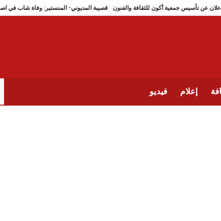
ين: الاعلان عن تأسيس جمعية أكون للثقافة والفنون
قصيبة المديوني- المنستير: وفاة شاب 
فة
إعلام
فيديو