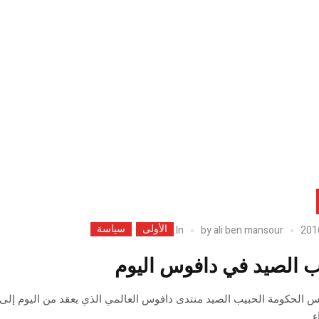
الأولى
سياسة
In
by
ali ben mansour
ب الصيد في دافوس اليوم
ء .