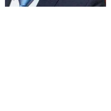
ج
ا
م
ع
ة
ه
ا
ر
ف
ا
ر
د
ا