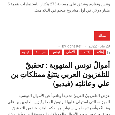
وتنس وفنادق وشقق على مساحة 275 هكتارا باستثمارات بقيمة 5
مليار دولار، في أول مشروع ضخم في البلاد منذ...
مقالة
28 يناير، 2022
Ridha Kefi
by
إعلام
إقتصاد
الأولى
تونس
سياسة
فيديو
In
أموالُ تونس المنهوبة : تحقيقٌ
للتلفزيون العربي يتتبَعُ ممتلكاتِ بن
علي وعائلتِه (فيديو)
عرَض التلفزيونُ العربيُ تحقيقاً وثائقياً عن الأموال التونسية
المهرّبة، التي استولى عليها الرئيسُ المخلوعُ زين العابدين بن علي
وعائلتُه وأصهارُه طوال سنواتٍ من حكم البلاد، وتضمن التحقيقُ
رحلةَ بحثٍ في حجم الأموال والممتلكاتِ المنهوبة التي توزّعت على