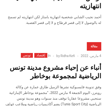
انتهازيته
أحمد نجيب الشابي شخصية انتهازية بامتاز لكن انتهازيته لم تسمح
له بالوصول لا إلى قصر قرطاج و لا إلى قصر القصبة.
مقالة
إقتصاد
تونس
In
4 مارس، 2022
Ridha Kefi
by
أنباء عن إحياء مشروع مدينة تونس
الرياضية لمجموعة بوخاطر
وفق تدوينة فايسبوكية نشرها الزميل طارق عمارة عن وكالة
رويترز، اليوم الجمعة 4 مارس 2022، “مجموعة بوخاطر الإماراتية
ستحيي مشروعا عقاريا توقف منذ سنوات وهو مدينة تونس
الرياضية (Tunis Sport City) يضم أكاديميات رياضية وملاعب غولف