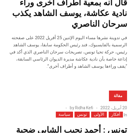
قال انه بمعية أطراف أخرى وراء
نادية عكاشة، يوسف الشاهد يكذب
سرحان الناصري
في تدوينة نشرها مساء اليوم الإثنين 25 أفريل 2022 على صفحته
الرسمية بالفايسبوك، فند رئيس الحكومة سابقا، يوسف الشاهد
رئيس، حركة تحيا تونس، تصريحات سرحان الناصري الذي أكد في
إذاعة خاصة بأن نادية عكاشة مديرة الديوان الرئاسي السابقة،
“يقف وراءها يوسف الشاهد و أطراف أخرى”.
مقالة
20 أبريل، 2022
Ridha Kefi
by
أفكار
الأولى
تونس
سياسة
In
تونس : أحمد نجيب الشابي ضحية