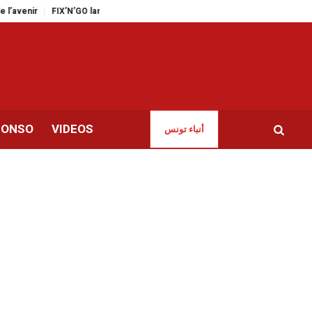
r
FIX’N’GO lance une application mobile innovante pour les automobilistes
CONSO
VIDEOS
أنباء تونس