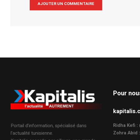
Alternative:
Pour nou
kapitali
Ridha Kefi 
Portail d’information, spécialisé dans
Zohra Abid 
l’actualité tunisienne.