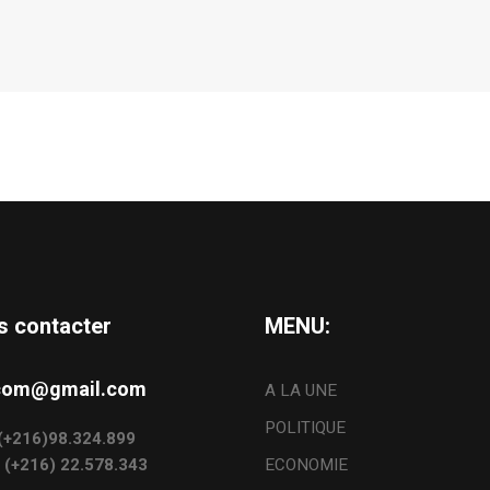
s contacter
MENU:
s.com@gmail.com
A LA UNE
POLITIQUE
: (+216)98.324.899
: (+216) 22.578.343
ECONOMIE