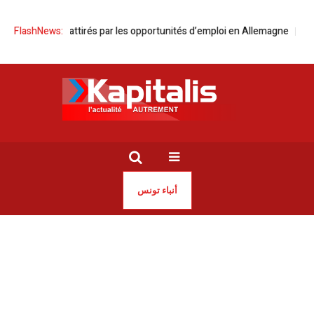
s Tunisiens attirés par les opportunités d’emploi en Allemagne
FlashNews:
Traite
أنباء تونس