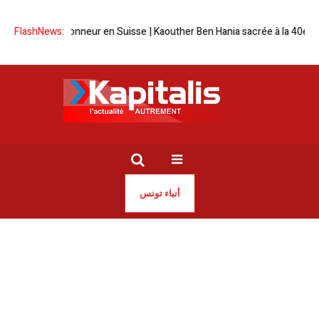
Tunisie à l’honneur en Suisse | Kaouther Ben Hania sacrée à la 40e éditio
FlashNews:
أنباء تونس