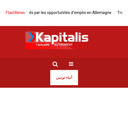
nisiens attirés par les opportunités d’emploi en Allemagne
FlashNews:
Traitement
أنباء تونس