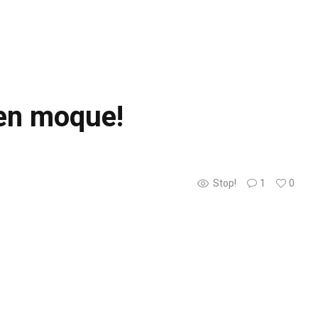
’en moque!
Stop!
1
0