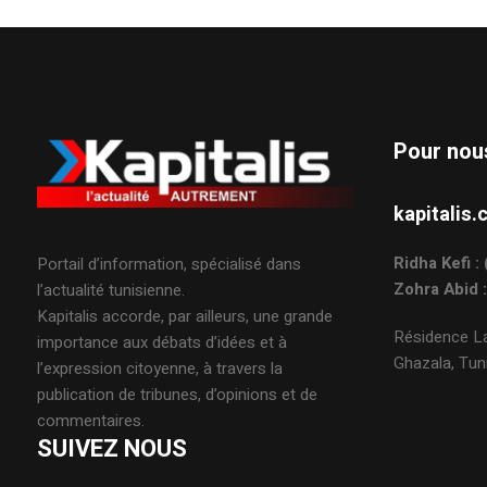
Pour nou
kapitali
Ridha Kefi 
Portail d’information, spécialisé dans
Zohra Abid 
l’actualité tunisienne.
Kapitalis accorde, par ailleurs, une grande
Résidence La
importance aux débats d’idées et à
Ghazala, Tuni
l’expression citoyenne, à travers la
publication de tribunes, d’opinions et de
commentaires.
SUIVEZ NOUS