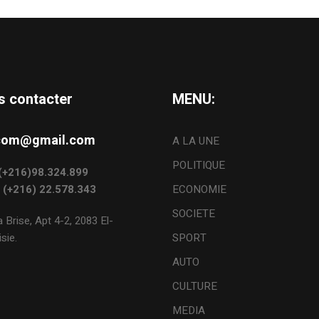
s contacter
MENU:
s.com@gmail.com
A LA UNE
POLITIQUE
: (+216)98.324.899
: (+216) 22.578.343
ECONOMIE
SOCIETE
 Brise, Apt 4-2, 2083 El-
sie.
SPORT
AUTO
CULTURE
MEDIA