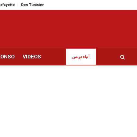
Des Tunisiens à l’étranger dénoncent «la dégradation des libertés et des d
CONSO
VIDEOS
أنباء تونس