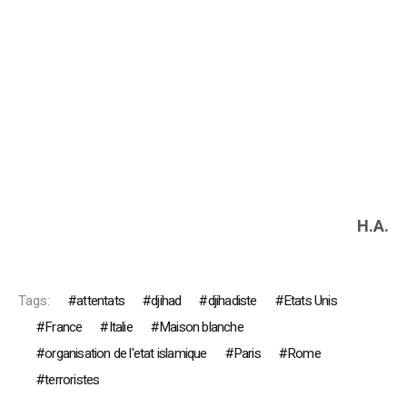
H.A.
Tags:
attentats
djihad
djihadiste
Etats Unis
France
Italie
Maison blanche
organisation de l'etat islamique
Paris
Rome
terroristes