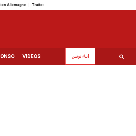
magne
Traitement déséquilibré de la guerre au Moyen-Orient par les médias
CONSO
VIDEOS
أنباء تونس