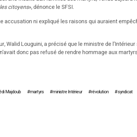
 les citoyens
», dénonce le SFSI.
ette accusation ni expliqué les raisons qui auraient empê
ur, Walid
Louguini, a précisé que le ministre de l’Intérieu
 n’avait donc pas refusé de rendre hommage aux martyrs
édi Majdoub
martyrs
ministre Intérieur
révolution
syndicat