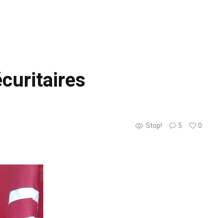
écuritaires
Stop!
5
0