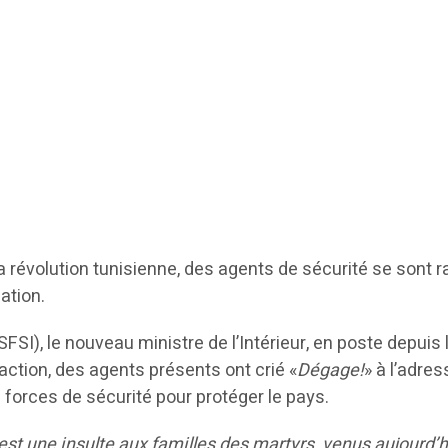
a révolution tunisienne, des agents de sécurité se sont 
ation.
FSI), le nouveau ministre de l’Intérieur, en poste depuis le
ction, des agents présents ont crié «
Dégage!
» à l’adre
forces de sécurité pour protéger le pays.
’est une insulte aux familles des martyrs, venus aujourd’h