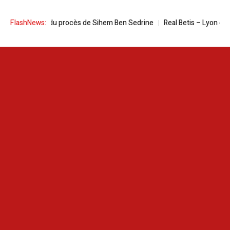
isie | Date du procès de Sihem Ben Sedrine
FlashNews:
Real Betis – Lyon en live