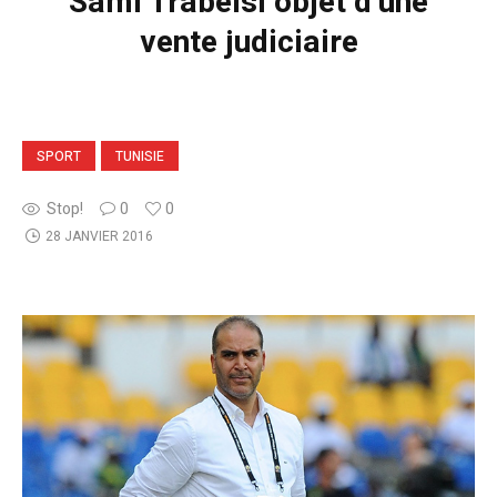
Sami Trabelsi objet d’une
vente judiciaire
SPORT
TUNISIE
Stop!
0
0
28 JANVIER 2016