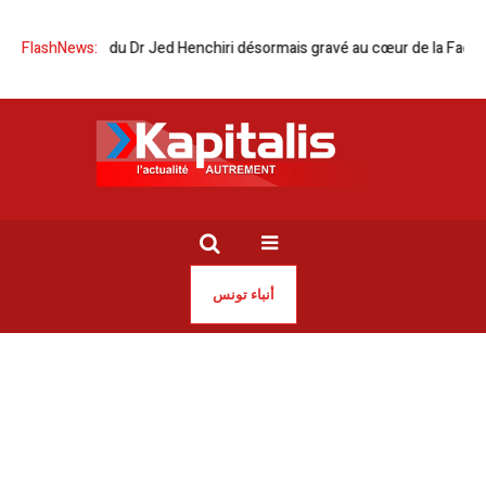
 Le nom du Dr Jed Henchiri désormais gravé au cœur de la Faculté
FlashNews:
T
أنباء تونس