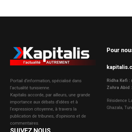
Pour nou
kapitali
Ridha Kefi 
Portail d’information, spécialisé dans
Zohra Abid 
l’actualité tunisienne.
Kapitalis accorde, par ailleurs, une grande
Résidence La
importance aux débats d’idées et à
Ghazala, Tuni
l’expression citoyenne, à travers la
publication de tribunes, d’opinions et de
commentaires.
SUIVEZ NOUS