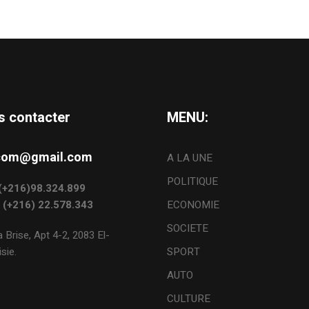
s contacter
MENU:
s.com@gmail.com
A LA UNE
POLITIQUE
: (+216)98.324.899
: (+216) 22.578.343
ECONOMIE
SOCIETE
 Brise, Apt 4-2, 2083 El-
sie.
SPORT
AUTO
CULTURE