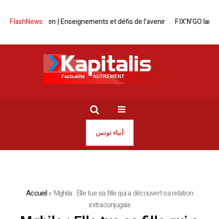
sée Égyptien | Enseignements et défis de l’avenir
FlashNews:
FIX’N’GO lance une
أنباء تونس
Accueil
»
Mghila : Elle tue sa fille qui a découvert sa relation
extraconjugale