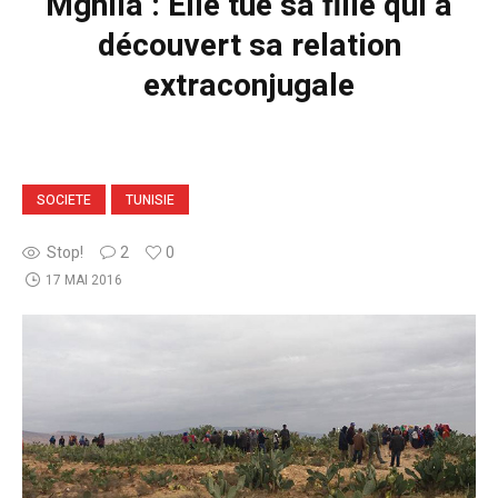
Mghila : Elle tue sa fille qui a
découvert sa relation
extraconjugale
SOCIETE
TUNISIE
Stop!
2
0
17 MAI 2016