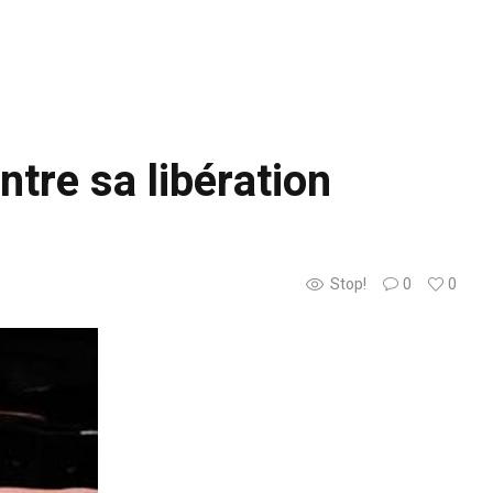
ntre sa libération
Stop!
0
0