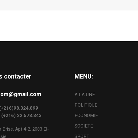
s contacter
MENU:
s.com@gmail.com
A LA UNE
POLITIQUE
: (+216)98.324.899
: (+216) 22.578.343
ECONOMIE
SOCIETE
 Brise, Apt 4-2, 2083 El-
sie.
SPORT