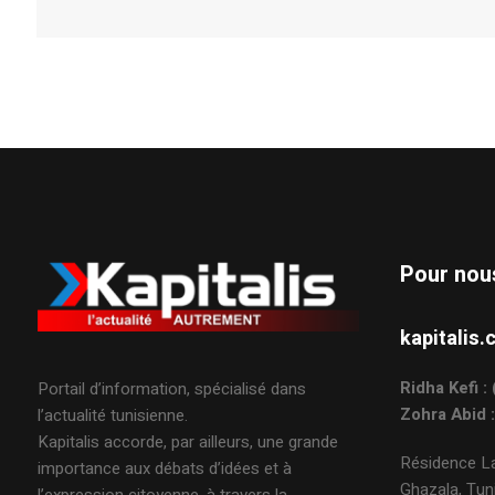
Pour nou
kapitali
Ridha Kefi 
Portail d’information, spécialisé dans
Zohra Abid 
l’actualité tunisienne.
Kapitalis accorde, par ailleurs, une grande
Résidence La
importance aux débats d’idées et à
Ghazala, Tuni