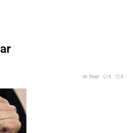
ar
Stop!
0
0