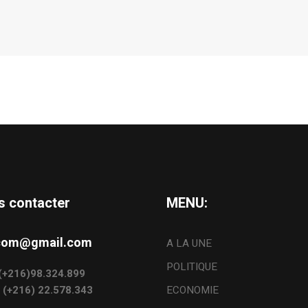
s contacter
MENU:
s.com@gmail.com
A LA UNE
POLITIQUE
: (+216)98.324.899
: (+216) 22.578.343
ECONOMIE