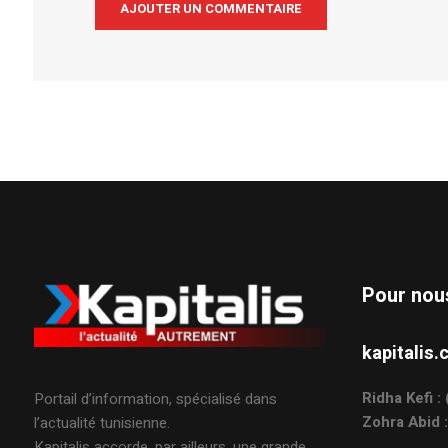
Alternative:
Pour nou
kapitali
Ridha Kefi 
Portail d’information, spécialisé dans
Zohra Abid 
l’actualité tunisienne.
Kapitalis accorde, par ailleurs, une grande