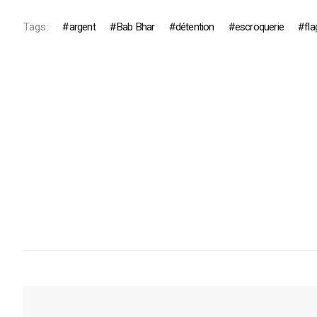
Tags:
argent
Bab Bhar
détention
escroquerie
fla