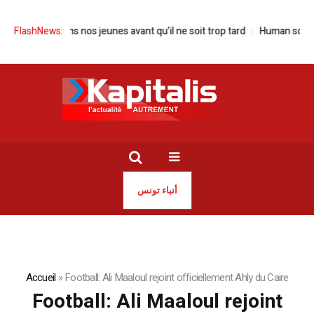
gue | Sauvons nos jeunes avant qu’il ne soit trop tard
FlashNews:
Human screen fest
أنباء تونس
Accueil
»
Football: Ali Maaloul rejoint officiellement Ahly du Caire
Football: Ali Maaloul rejoint