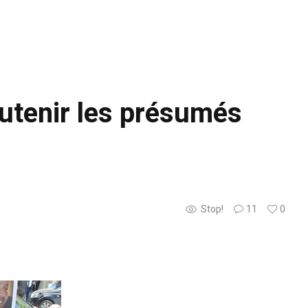
outenir les présumés
Stop!
11
0