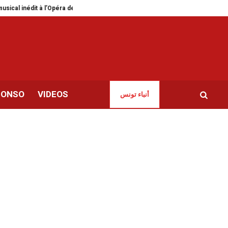
t à l’Opéra de Tunis
Sousse | Vernissage de l’exposition « Femmes pour la p
CONSO
VIDEOS
أنباء تونس