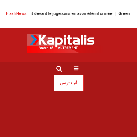
omparaît devant le juge sans en avoir été informée
FlashNews:
Green Forward pour
أنباء تونس