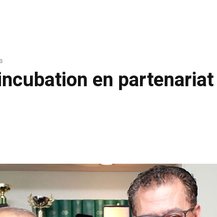
s
incubation en partenari