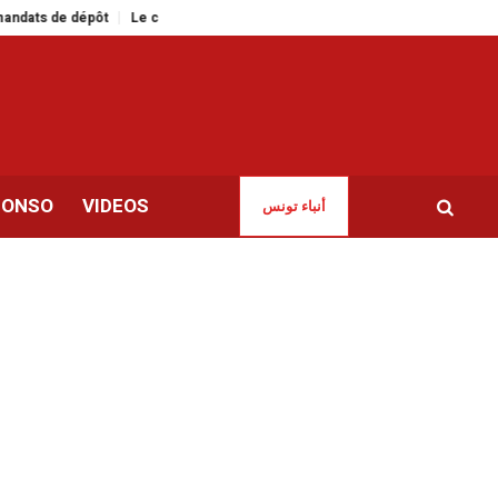
 dépôt
Le cinéma tunisien en force à la 15ᵉ édition du Festival du film afric
CONSO
VIDEOS
أنباء تونس