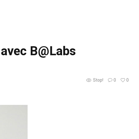
at avec B@Labs
Stop!
0
0