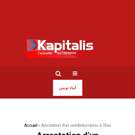
أنباء تونس
Accueil
»
Arrestation d’un «exhibitionniste» à Sfax