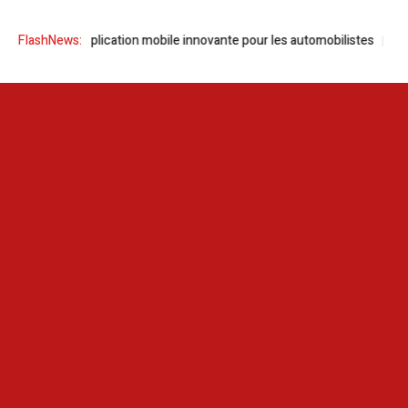
ance une application mobile innovante pour les automobilistes
FlashNews:
KIKO Mi