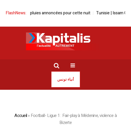
ie | Des pluies annoncées pour cette nuit
FlashNews:
Tunisie | Issam Chebbi en 
أنباء تونس
Accueil
»
Football- Ligue 1 : Fair-play à Médenine, violence à
Bizerte