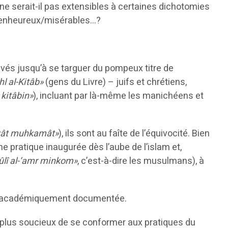
e ne serait-il pas extensibles à certaines dichotomies
bienheureux/misérables…?
rivés jusqu’à se targuer du pompeux titre de
hl al-Kitâb»
(gens du Livre) – juifs et chrétiens,
kitâbin»
), incluant par là-même les manichéens et
yât muhkamât»
), ils sont au faîte de l’équivocité. Bien
une pratique inaugurée dès l’aube de l’islam et,
ûlî al-‘amr minkom»
, c’est-à-dire les musulmans), à
ation académiquement documentée.
s plus soucieux de se conformer aux pratiques du