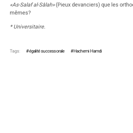
«As-Salaf al-Sâlah»
(Pieux devanciers) que les orthod
mêmes?
* Universitaire.
Tags:
égalité successorale
Hachemi Hamdi