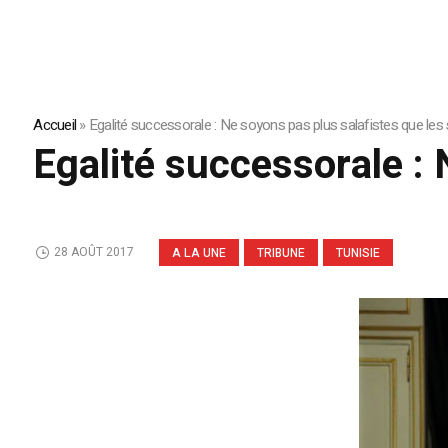
Accueil
»
Egalité successorale : Ne soyons pas plus salafistes que les s
Egalité successorale : 
28 AOÛT 2017
A LA UNE
TRIBUNE
TUNISIE