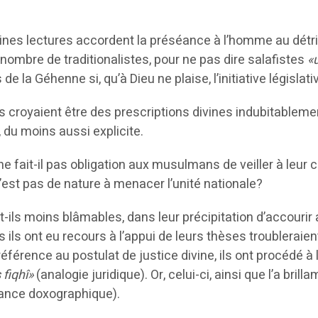
taines lectures accordent la préséance à l’homme au dét
 nombre de traditionalistes, pour ne pas dire salafistes
«
 la Géhenne si, qu’à Dieu ne plaise, l’initiative législative
croyaient être des prescriptions divines indubitablement
 du moins aussi explicite.
ne fait-il pas obligation aux musulmans de veiller à leur 
’est pas de nature à menacer l’unité nationale?
-ils moins blâmables, dans leur précipitation d’accourir au
ils ont eu recours à l’appui de leurs thèses troubleraien
 référence au postulat de justice divine, ils ont procédé 
 fiqhî»
(analogie juridique). Or, celui-ci, ainsi que l’a b
sance doxographique).