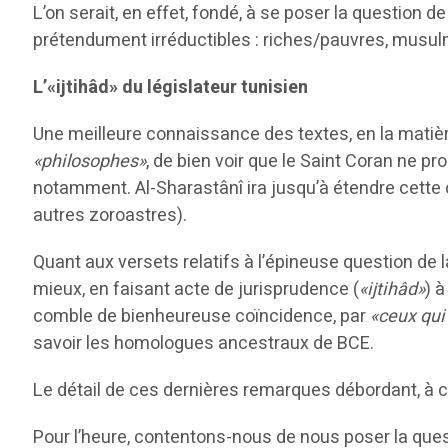
L’on serait, en effet, fondé, à se poser la question 
prétendument irréductibles : riches/pauvres, mus
L’«ijtihâd» du législateur tunisien
Une meilleure connaissance des textes, en la matière
«philosophes»
, de bien voir que le Saint Coran ne 
notamment. Al-Sharastânî ira jusqu’à étendre cette c
autres zoroastres).
Quant aux versets relatifs à l’épineuse question de l
mieux, en faisant acte de jurisprudence (
«ijtihâd»
) 
comble de bienheureuse coïncidence, par
«ceux qu
savoir les homologues ancestraux de BCE.
Le détail de ces dernières remarques débordant, à co
Pour l’heure, contentons-nous de nous poser la ques