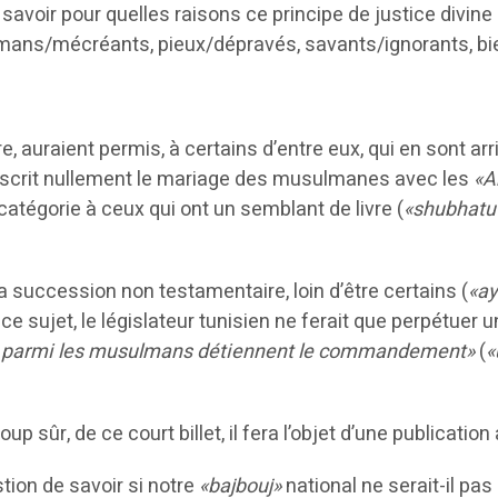
de savoir pour quelles raisons ce principe de justice divin
ulmans/mécréants, pieux/dépravés, savants/ignorants, 
, auraient permis, à certains d’entre eux, qui en sont ar
proscrit nullement le mariage des musulmanes avec les
«A
atégorie à ceux qui ont un semblant de livre (
«shubhatu 
a succession non testamentaire, loin d’être certains (
«a
à ce sujet, le législateur tunisien ne ferait que perpétuer 
i parmi les musulmans détiennent le commandement»
(
«
up sûr, de ce court billet, il fera l’objet d’une public
tion de savoir si notre
«bajbouj»
national ne serait-il pa