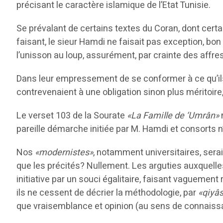
précisant le caractère islamique de l’Etat Tunisie.
Se prévalant de certains textes du Coran, dont cer
faisant, le sieur Hamdi ne faisait pas exception, bon
l’unisson au loup, assurément, par crainte des affres de
Dans leur empressement de se conformer à ce qu’ils 
contrevenaient à une obligation sinon plus méritoire,
Le verset 103 de la Sourate
«La Famille de ‘Umrân»
pareille démarche initiée par M. Hamdi et consorts n
Nos
«modernistes»
, notamment universitaires, serait
que les précités? Nullement. Les arguties auxquelles 
initiative par un souci égalitaire, faisant vaguement
ils ne cessent de décrier la méthodologie, par
«qiyâs
que vraisemblance et opinion (au sens de connais