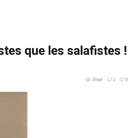
tes que les salafistes !
Stop!
2
0