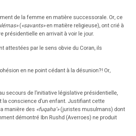
riment de la femme en matière successorale. Or, ce
ulémas»
(
«savants»
en matière religieuse), ont crié à
 présidentielle en arrivait à voir le jour.
 attestées par le sens obvie du Coran, ils
cohésion en ne point cédant à la désunion?! Or,
 secours de l’initiative législative présidentielle,
t la conscience d’un enfant. Justifiant cette
à la manière des
«fuqaha’»
(juristes musulmans) dont
rillamment démontré Ibn Rushd (Averroes) ne produit