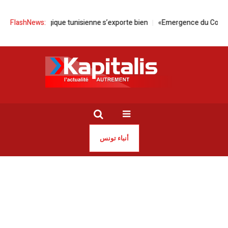
d’olive biologique tunisienne s’exporte bien
FlashNews:
«Emergence du Corps» | Rét
أنباء تونس