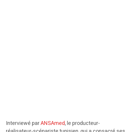
Interviewé par
ANSAmed
, le producteur-
réalisateur-scénariste tunisien, qui a consacré ses