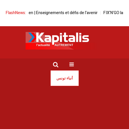
sée Égyptien | Enseignements et défis de l’avenir
FlashNews:
FIX’N’GO lance une
أنباء تونس