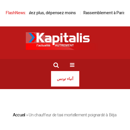
Avec Kia, roulez plus, dépensez moins
FlashNews:
Rassemblement à Paris pour l
أنباء تونس
Accueil
»
Un chauffeur de taxi mortellement poignardé à Béja