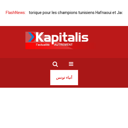
 Doublé historique pour les champions tunisiens Hafnaoui et Jaouadi
FlashNews:
أنباء تونس