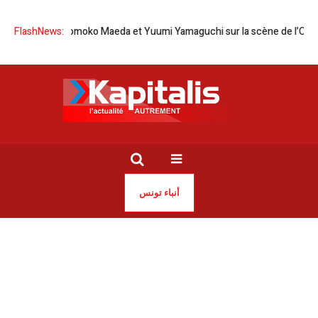
-Japon | Tomoko Maeda et Yuumi Yamaguchi sur la scène de l’Opéra de 
FlashNews:
أنباء تونس