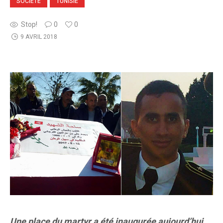
SOCIETE
TUNISIE
Stop!
0
0
9 AVRIL 2018
Une place du martyr a été inaugurée aujourd’hui,