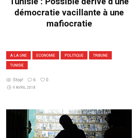
Tunisie : Possible dérive d’une
démocratie vacillante à une
mafiocratie
A LA UNE
ECONOMIE
POLITIQUE
TRIBUNE
TUNISIE
Stop!
6
0
9 AVRIL 2018