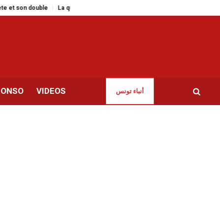
 double
La question migratoire, facteur de polarisation politique en Tunisi
CONSO
VIDEOS
أنباء تونس