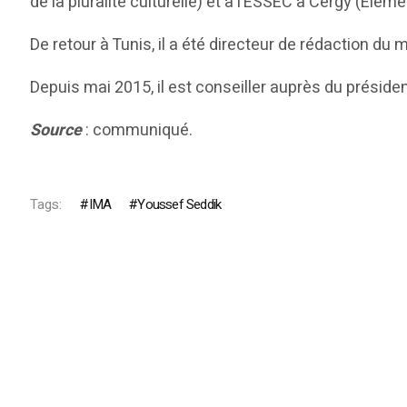
de la pluralité culturelle) et à l’ESSEC à Cergy (El
De retour à Tunis, il a été directeur de rédaction 
Depuis mai 2015, il est conseiller auprès du présiden
Source
: communiqué.
Tags:
IMA
Youssef Seddik