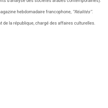
éments d’analyse des sociétés arabes contemporaines).
du magazine hebdomadaire francophone,
‘‘Réalités’’
.
t de la république, chargé des affaires culturelles.