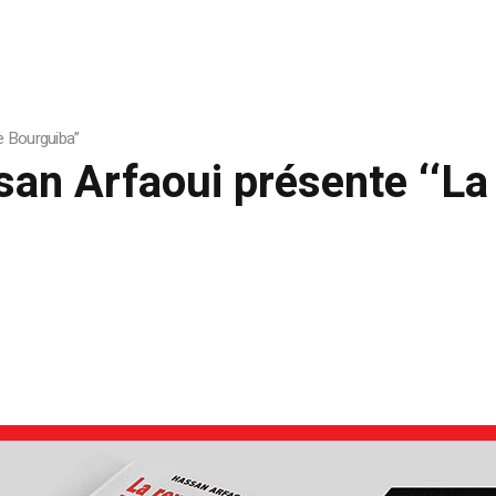
 Bourguiba’’
san Arfaoui présente ‘‘L