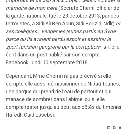
important et décisif à accomplir: celui d’honorer la
mémoire de mon frère
(Socrate Cherni, officier de
la garde nationale, tué le 23 octobre 2013, par des
terroristes, à Sidi Ali Ben Aoun, Sidi Bouzid, Ndlr)
et
ses collègues… venger les jeunes partis en Syrie
parce qu’ils avaient perdu espoir et assainir le
sport tunisien gangrené par la corruption
», a-t-elle
écrit dans un post publié sur son compte
Facebook, lundi 10 septembre 2018.
Cependant, Mme Cherni n’a pas précisé si elle
compte elle aussi démissionner de Nidaa Tounes,
une barque qui prend de l’eau de partout et qui
menace de sombrer dans l’abîme, ou si elle
compte rester jusqu’au bout aux côtés du timonier
Hafedh Caïd Essebsi.
E. B. A.