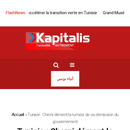
ard pour accélérer la transition verte en Tunisie
FlashNews:
Grand Musée Égyptien
أنباء تونس
Accueil
»
Tunisie : Cherni dément la rumeur de sa démission du
gouvernement