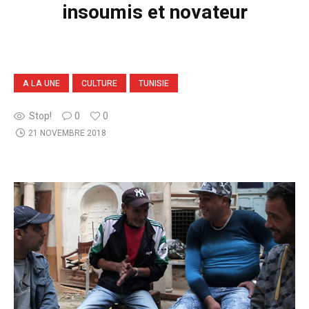
insoumis et novateur
A LA UNE
CULTURE
TUNISIE
Stop!
0
0
21 NOVEMBRE 2018