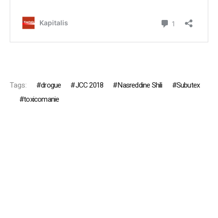
Tags:
drogue
JCC 2018
Nasreddine Shili
Subutex
toxicomanie