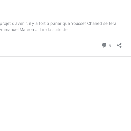
jet d’avenir, il y a fort à parier que Youssef Chahed se fera
Chahed
ssid Emmanuel Macron …
Lire la suite de
transformera-
t-
Commenta
5
il
l’inquiétude
sourde
des
Tunisiens
en
lueur
d’espoir
?