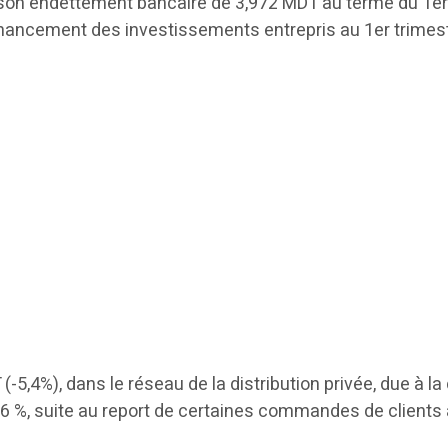
son endettement bancaire de 3,972 MDT au terme du 1er 
ancement des investissements entrepris au 1er trimestre 
(-5,4%), dans le réseau de la distribution privée, due à la
,6 %, suite au report de certaines commandes de clients a