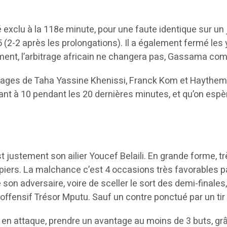
é exclu à la 118e minute, pour une faute identique sur un
 (2-2 après les prolongations). Il a également fermé les 
ment, l’arbitrage africain ne changera pas, Gassama comp
tages de Taha Yassine Khenissi, Franck Kom et Haythem J
jouant à 10 pendant les 20 dernières minutes, et qu’on 
 justement son ailier Youcef Belaili. En grande forme, tr
ers. La malchance c’est 4 occasions très favorables parti
on adversaire, voire de sceller le sort des demi-finales,
 offensif Trésor Mputu. Sauf un contre ponctué par un tir
en attaque, prendre un avantage au moins de 3 buts, grâc