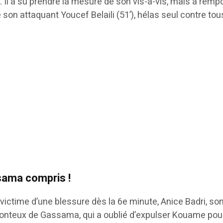
. Il a su prendre la mesure de son vis-à-vis, mais a rem
de son attaquant Youcef Belaili (51’), hélas seul contre t
ssama compris !
ctime d’une blessure dès la 6e minute, Anice Badri, son 
nteux de Gassama, qui a oublié d’expulser Kouame pour un