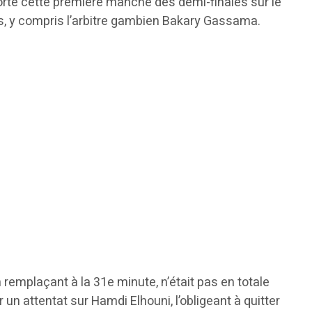
porté cette première manche des demi-finales sur le
ous, y compris l’arbitre gambien Bakary Gassama.
remplaçant à la 31e minute, n’était pas en totale
 attentat sur Hamdi Elhouni, l’obligeant à quitter