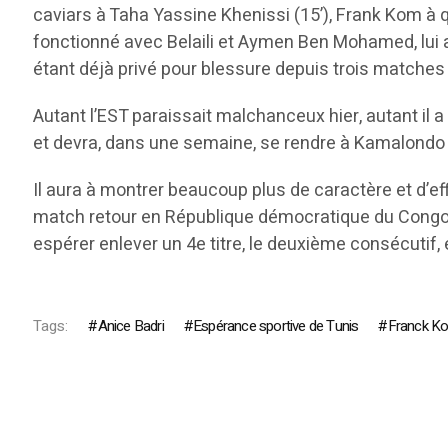
caviars à Taha Yassine Khenissi (15’), Frank Kom à qu
fonctionné avec Belaili et Aymen Ben Mohamed, lui a
étant déjà privé pour blessure depuis trois matches d
Autant l’EST paraissait malchanceux hier, autant il a
et devra, dans une semaine, se rendre à Kamalondo 
Il aura à montrer beaucoup plus de caractère et d’ef
match retour en République démocratique du Congo, mai
espérer enlever un 4e titre, le deuxième consécutif,
Tags:
Anice Badri
Espérance sportive de Tunis
Franck K