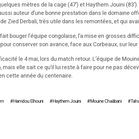
elques mètres de la cage (47’) et Haythem Jouini (83’). I
ussi auteur d’une bonne prestation dans le domaine offens
e Zied Derbali, très utile dans les remontées, et qui avait
 fait bouger l’équipe congolaise, l’a mise en grosses diff
pour conserver son avance, face aux Corbeaux, sur leur 
ficacité le 4 mai, lors du match retour. L’équipe de Moui
s elle sait ce qu’il lui reste à faire pour ne pas décevoi
 en cette année du centenaire.
om
Hamdou Elhouni
Haythem Jouini
Mouine Chaâbani
Taha