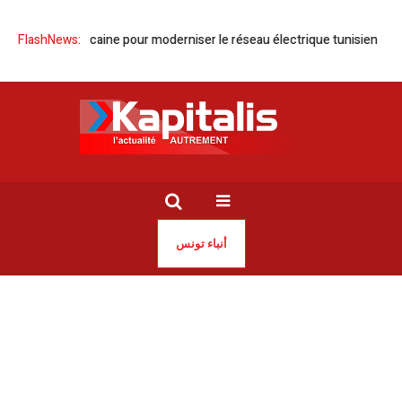
ogie américaine pour moderniser le réseau électrique tunisien
FlashNews:
Tunisi
أنباء تونس