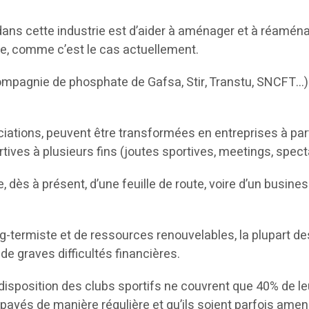
dans cette industrie est d’aider à aménager et à réaména
le, comme c’est le cas actuellement.
(Compagnie de phosphate de Gafsa, Stir, Transtu, SNCFT…)
ciations, peuvent être transformées en entreprises à part 
rtives à plusieurs fins (joutes sportives, meetings, spect
se, dès à présent, d’une feuille de route, voire d’un busi
 long-termiste et de ressources renouvelables, la plupart 
 de graves difficultés financières.
a disposition des clubs sportifs ne couvrent que 40% de le
s payés de manière régulière et qu’ils soient parfois amen