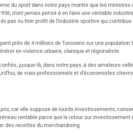
ie du sport dans notre pays montre que les ministres q
1956, n’ont jamais pensé à en faire une véritable industr
ils pas su tirer profit de l’industrie sportive qui contri
i frappent près de 4 millions de Tunisiens sur une populatio
nérer en violence urbaine, clanique et régionaliste.
é confiés, jusque-là, dans notre pays, à des amateurs vel
jourd’hui, de vrais professionnels et d’économistes chevr
rix, car elle suppose de lourds investissements, consenti
réneau rentable parce que le retour sur investissement e
rler des recettes du merchandising.