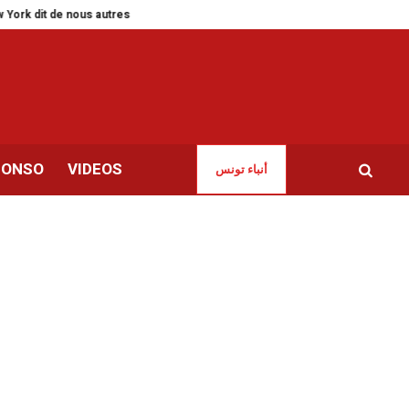
 de nous autres Tunisiens
Salon du livre d’Alger | Les cagoulards de la c
CONSO
VIDEOS
أنباء تونس