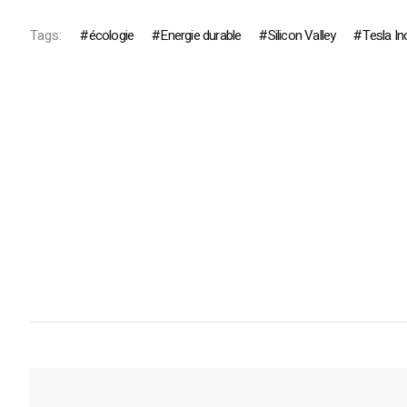
Tags:
écologie
Energie durable
Silicon Valley
Tesla In