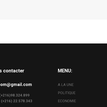
s contacter
MENU:
s.com@gmail.com
A LA UNE
POLITIQUE
: (+216)98.324.899
: (+216) 22.578.343
ECONOMIE