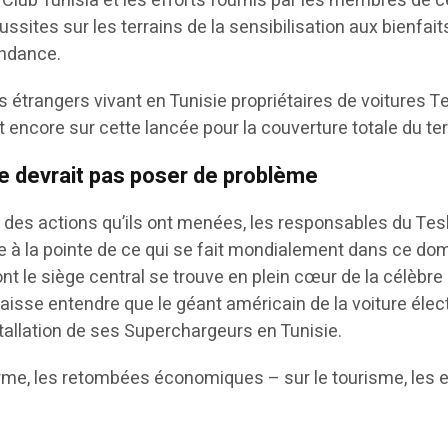
a Club Tunisia et les efforts fournis par les membres de 
ussites sur les terrains de la sensibilisation aux bienfait
tendance.
s étrangers vivant en Tunisie propriétaires de voitures T
encore sur cette lancée pour la couverture totale du terri
ne devrait pas poser de problème
 des actions qu’ils ont menées, les responsables du Tesl
 à la pointe de ce qui se fait mondialement dans ce dom
ont le siège central se trouve en plein cœur de la célèbre S
 laisse entendre que le géant américain de la voiture électr
stallation de ses Superchargeurs en Tunisie.
nfirme, les retombées économiques – sur le tourisme, le