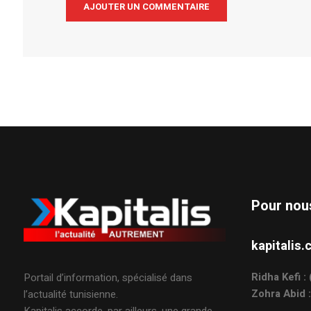
Alternative:
Pour nou
kapitali
Ridha Kefi 
Portail d’information, spécialisé dans
Zohra Abid 
l’actualité tunisienne.