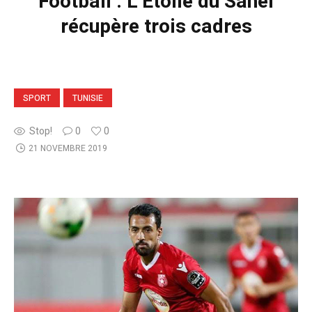
Football : L’Etoile du Sahel
récupère trois cadres
SPORT
TUNISIE
Stop!
0
0
21 NOVEMBRE 2019