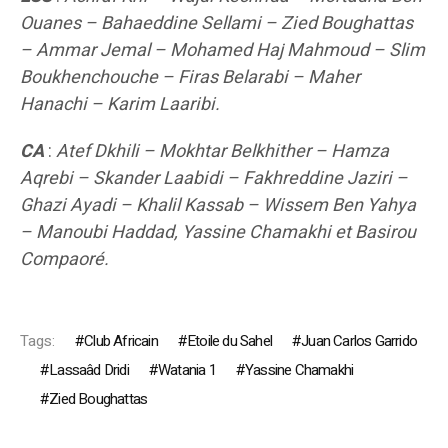
Ouanes – Bahaeddine Sellami – Zied Boughattas
– Ammar Jemal – Mohamed Haj Mahmoud – Slim
Boukhenchouche – Firas Belarabi – Maher
Hanachi – Karim Laaribi.
CA
:
Atef Dkhili – Mokhtar Belkhither – Hamza
Aqrebi – Skander Laabidi – Fakhreddine Jaziri –
Ghazi Ayadi – Khalil Kassab – Wissem Ben Yahya
– Manoubi Haddad, Yassine Chamakhi et Basirou
Compaoré.
Tags:
Club Africain
Etoile du Sahel
Juan Carlos Garrido
Lassaâd Dridi
Watania 1
Yassine Chamakhi
Zied Boughattas