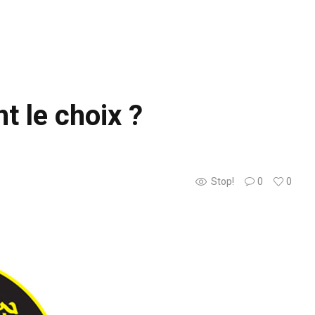
t le choix ?
Stop!
0
0