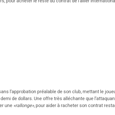
, pour acheter le reste du contrat de l’ailier internation
ans l’approbation préalable de son club, mettant le joue
t demi de dollars. Une offre très alléchante que l’attaqu
er une
«rallonge»
, pour aider à racheter son contrat restan