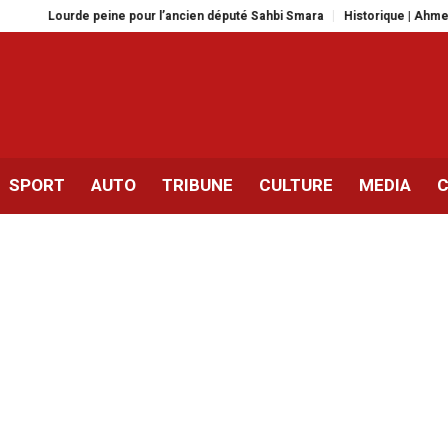
urde peine pour l’ancien député Sahbi Smara
Historique | Ahmed Jaouadi 
SPORT
AUTO
TRIBUNE
CULTURE
MEDIA