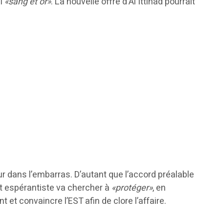
al
«sang et or»
. La nouvelle offre d’Al Ittihad pourrait
ur dans l’embarras. D’autant que l’accord préalable
ant espérantiste va chercher à
«protéger»
, en
t et convaincre l’EST afin de clore l’affaire.