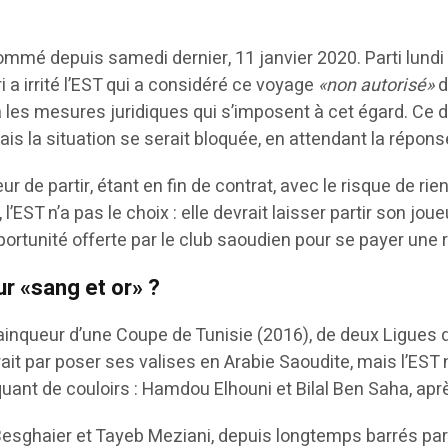
ommé depuis samedi dernier, 11 janvier 2020. Parti lundi
 a irrité l’EST qui a considéré ce voyage
«non autorisé»
d
dra les mesures juridiques qui s’imposent à cet égard. Ce 
ais la situation se serait bloquée, en attendant la répons
ur de partir, étant en fin de contrat, avec le risque de 
ST n’a pas le choix : elle devrait laisser partir son jo
pportunité offerte par le club saoudien pour se payer une r
ur «sang et or» ?
vainqueur d’une Coupe de Tunisie (2016), de deux Ligues 
it par poser ses valises en Arabie Saoudite, mais l’EST n
quant de couloirs : Hamdou Elhouni et Bilal Ben Saha, apr
Besghaier et Tayeb Meziani, depuis longtemps barrés par 