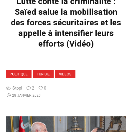
Lutte conte la criminalité :
Saïed salue la mobilisation
des forces sécuritaires et les
appelle à intensifier leurs
efforts (Vidéo)
POLITIQUE
TUNISIE
VIDEOS
Stop!
2
0
28 JANVIER 2020