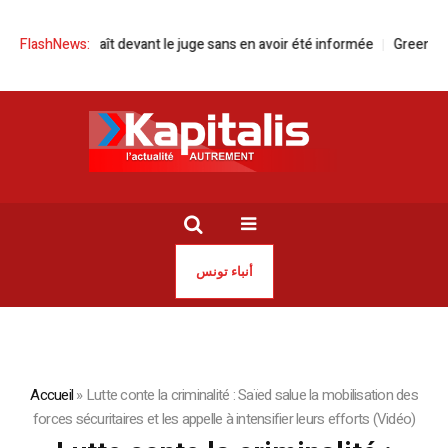
ni comparaît devant le juge sans en avoir été informée
FlashNews:
Green Forward
أنباء تونس
Accueil
»
Lutte conte la criminalité : Saïed salue la mobilisation des
forces sécuritaires et les appelle à intensifier leurs efforts (Vidéo)